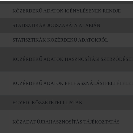
KÖZÉRDEKŰ ADATOK IGÉNYLÉSÉNEK RENDJE
STATISZTIKÁK JOGSZABÁLY ALAPJÁN
STATISZTIKÁK KÖZÉRDEKŰ ADATOKRÓL
KÖZÉRDEKŰ ADATOK HASZNOSÍTÁSI SZERZŐDÉSEI
KÖZÉRDEKŰ ADATOK FELHASZNÁLÁSI FELTÉTELEI
EGYEDI KÖZZÉTÉTELI LISTÁK
KÖZADAT ÚJRAHASZNOSÍTÁS TÁJÉKOZTATÁS