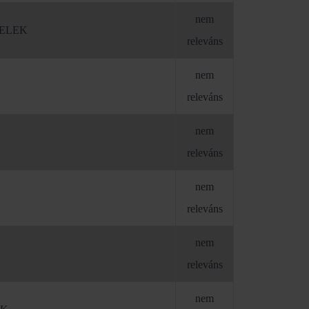
nem
TELEK
releváns
nem
releváns
nem
releváns
nem
releváns
nem
releváns
nem