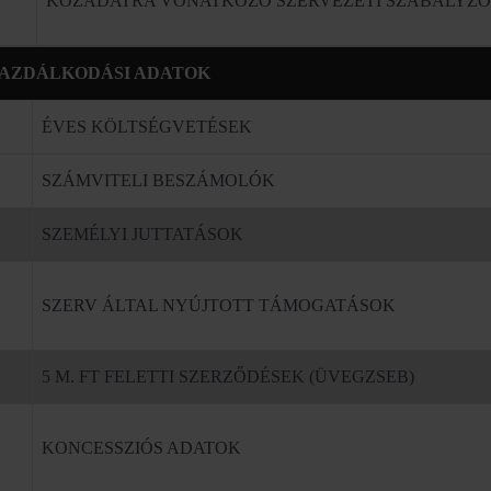
KÖZADATRA VONATKOZÓ SZERVEZETI SZABÁLYZ
 GAZDÁLKODÁSI ADATOK
ÉVES KÖLTSÉGVETÉSEK
SZÁMVITELI BESZÁMOLÓK
SZEMÉLYI JUTTATÁSOK
SZERV ÁLTAL NYÚJTOTT TÁMOGATÁSOK
5 M. FT FELETTI SZERZŐDÉSEK (ÜVEGZSEB)
KONCESSZIÓS ADATOK