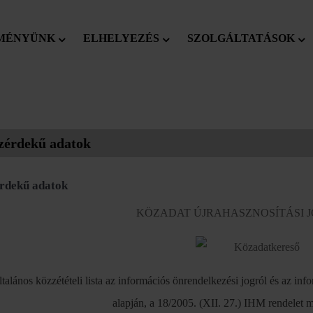
MÉNYÜNK
ELHELYEZÉS
SZOLGÁLTATÁSOK
zérdekű adatok
rdekű adatok
KÖZADAT ÚJRAHASZNOSÍTÁSI 
talános közzétételi lista az információs önrendelkezési jogról és az in
alapján, a 18/2005. (XII. 27.) IHM rendelet m