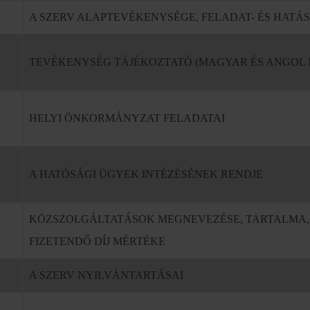
A SZERV ALAPTEVÉKENYSÉGE, FELADAT- ÉS HATÁ
TEVÉKENYSÉG TÁJÉKOZTATÓ (MAGYAR ÉS ANGOL 
HELYI ÖNKORMÁNYZAT FELADATAI
A HATÓSÁGI ÜGYEK INTÉZÉSÉNEK RENDJE
KÖZSZOLGÁLTATÁSOK MEGNEVEZÉSE, TARTALMA,
FIZETENDŐ DÍJ MÉRTÉKE
A SZERV NYILVÁNTARTÁSAI