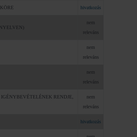
SKÖRE
hivatkozás
nem
NYELVEN)
releváns
nem
releváns
nem
releváns
 IGÉNYBEVÉTELÉNEK RENDJE,
nem
releváns
hivatkozás
nem