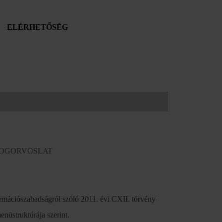
ELÉRHETŐSÉG
JOGORVOSLAT
formációszabadságról szóló 2011. évi CXII. törvény
enüstruktúrája szerint.