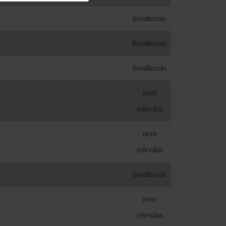
hivatkozás
hivatkozás
hivatkozás
nem
releváns
nem
releváns
hivatkozás
nem
releváns