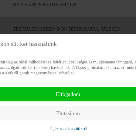
NYILVÁNOS KIADVÁNYOK
TESTÜLETI SZERV DÖNTÉSHOZATAL, ÜLÉSEK
kon sütiket használunk
A SZERV DÖNTÉSEI, KONCEPCIÓK, TERVEZETEK, J
zárólag az oldal működéséhez feltétlenül szükséges és munkamenet támogató, a
a szolgáló sütiket (cookies) használunk. A Hatóság oldalán alkalmazott funkci
ás a sütikről gomb megnyomásával érhető el.
HIRDETMÉNYEK
Elfogadom
PÁLYÁZATOK
Elutasítom
ALAPTEVÉKENYSÉGGEL KAPCSOLATOS VIZSGÁLA
Tájékoztatás a sütikről