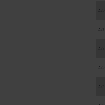
2.20
2.21
2.22
2.23
2.24