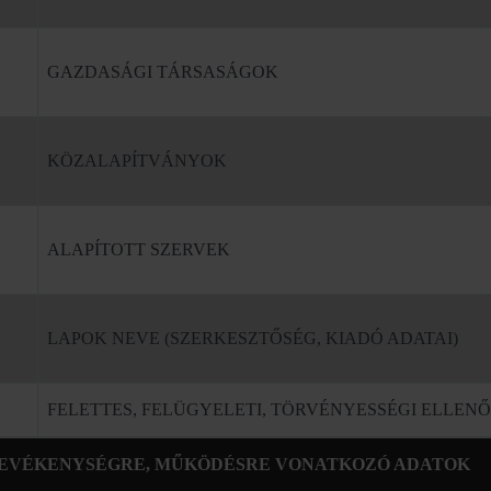
GAZDASÁGI TÁRSASÁGOK
KÖZALAPÍTVÁNYOK
ALAPÍTOTT SZERVEK
LAPOK NEVE (SZERKESZTŐSÉG, KIADÓ ADATAI)
FELETTES, FELÜGYELETI, TÖRVÉNYESSÉGI ELLE
 TEVÉKENYSÉGRE, MŰKÖDÉSRE VONATKOZÓ ADATOK