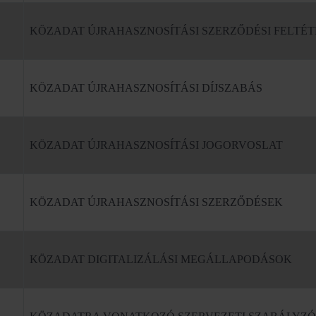
KÖZADAT ÚJRAHASZNOSÍTÁSI SZERZŐDÉSI FELTÉ
KÖZADAT ÚJRAHASZNOSÍTÁSI DÍJSZABÁS
KÖZADAT ÚJRAHASZNOSÍTÁSI JOGORVOSLAT
KÖZADAT ÚJRAHASZNOSÍTÁSI SZERZŐDÉSEK
KÖZADAT DIGITALIZÁLÁSI MEGÁLLAPODÁSOK