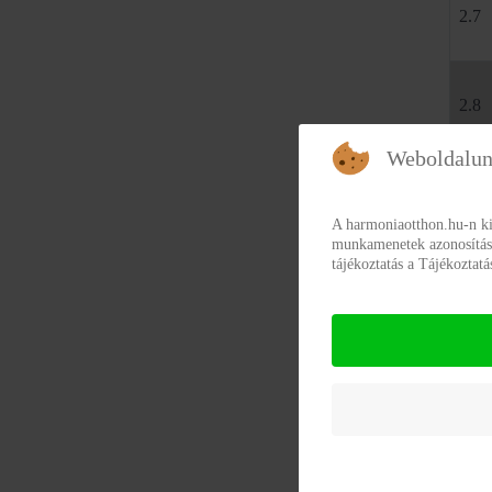
2.7
2.8
Weboldalun
2.9
A harmoniaotthon.hu-n ki
munkamenetek azonosításár
tájékoztatás a Tájékoztat
2.10
2.11
2.12