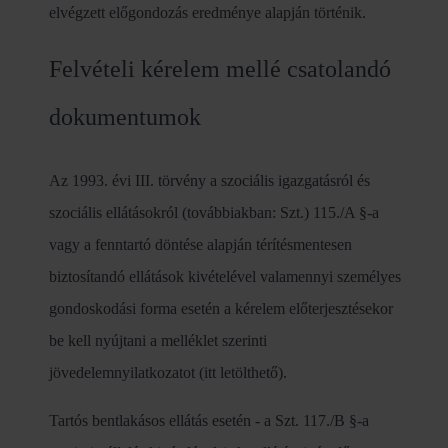
elvégzett előgondozás eredménye alapján történik.
Felvételi kérelem mellé csatolandó
dokumentumok
Az 1993. évi III. törvény a szociális igazgatásról és
szociális ellátásokról (továbbiakban: Szt.) 115./A §-a
vagy a fenntartó döntése alapján térítésmentesen
biztosítandó ellátások kivételével valamennyi személyes
gondoskodási forma esetén a kérelem előterjesztésekor
be kell nyújtani a melléklet szerinti
jövedelemnyilatkozatot (itt letölthető).
Tartós bentlakásos ellátás esetén - a Szt. 117./B §-a