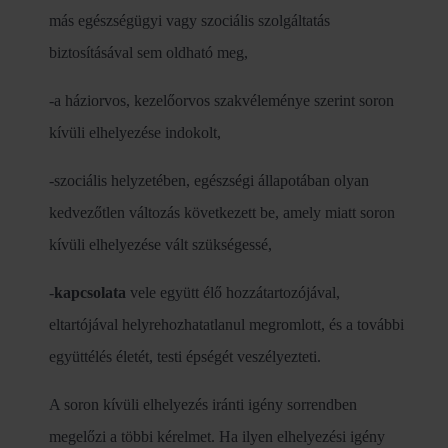
más egészségügyi vagy szociális szolgáltatás
biztosításával sem oldható meg,
-a háziorvos, kezelőorvos szakvéleménye szerint soron
kívüli elhelyezése indokolt,
-szociális helyzetében, egészségi állapotában olyan
kedvezőtlen változás következett be, amely miatt soron
kívüli elhelyezése vált szükségessé,
-
kapcsolata
vele együtt élő hozzátartozójával,
eltartójával helyrehozhatatlanul megromlott, és a további
együttélés életét, testi épségét veszélyezteti.
A soron kívüli elhelyezés iránti igény sorrendben
megelőzi a többi kérelmet. Ha ilyen elhelyezési igény