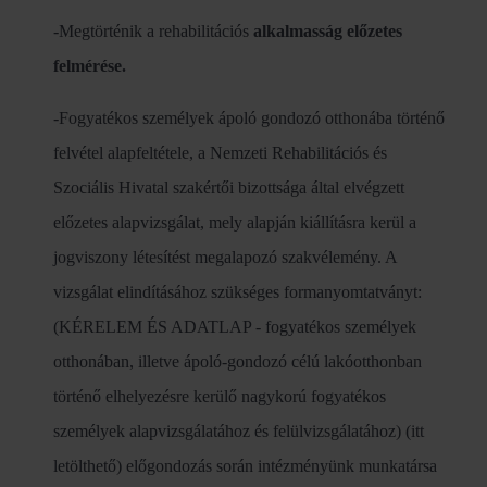
-Megtörténik a rehabilitációs
alkalmasság előzetes
felmérése.
-Fogyatékos személyek ápoló gondozó otthonába történő
felvétel alapfeltétele, a Nemzeti Rehabilitációs és
Szociális Hivatal szakértői bizottsága által elvégzett
előzetes alapvizsgálat, mely alapján kiállításra kerül a
jogviszony létesítést megalapozó szakvélemény. A
vizsgálat elindításához szükséges formanyomtatványt:
(KÉRELEM ÉS ADATLAP - fogyatékos személyek
otthonában, illetve ápoló-gondozó célú lakóotthonban
történő elhelyezésre kerülő nagykorú fogyatékos
személyek alapvizsgálatához és felülvizsgálatához) (itt
letölthető) előgondozás során intézményünk munkatársa