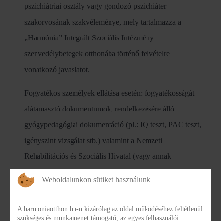
pszichiátriai osztály vagy gondozó pszichiáter
szakorvosának szakvéleménye, mely tartalmazza a
„Harmónia” Integrált Szociális Intézmény
szenvedélybetegek otthonába történő felvételre
vonatkozó javaslatot.
Fogyatékos személyek ellátása esetén: fogyatékosságát
alátámasztó dokumentumok, rendelkezésére álló
gyógypedagógiai dokumentáció (pl.: IQ teszt, PAC teszt,
igényszint vizsgálat stb.) valamint a Nemzeti
Rehabilitációs és Szociális Hivatal (vagy annak
jogelődje) Szakértői Bizottságának I. fokú
Weboldalunkon sütiket használunk
szakvéleménye és/vagy az egészségi állapotát igazoló
bármely szakértői vélemény, határozat.
A harmoniaotthon.hu-n kizárólag az oldal működéséhez feltétlenül
szükséges és munkamenet támogató, az egyes felhasználói