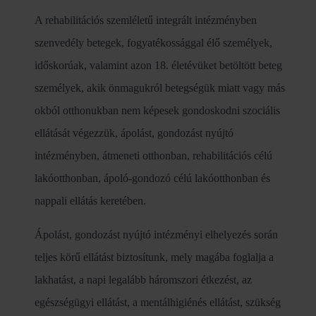
A rehabilitációs szemléletű integrált intézményben
szenvedély betegek, fogyatékossággal élő személyek,
időskorúak, valamint azon 18. életévüket betöltött beteg
személyek, akik önmagukról betegségük miatt vagy más
okból otthonukban nem képesek gondoskodni szociális
ellátását végezzük, ápolást, gondozást nyújtó
intézményben, átmeneti otthonban, rehabilitációs célú
lakóotthonban, ápoló-gondozó célú lakóotthonban és
nappali ellátás keretében.
Ápolást, gondozást nyújtó intézményi elhelyezés során
teljes körű ellátást biztosítunk, mely magába foglalja a
lakhatást, a napi legalább háromszori étkezést, az
egészségügyi ellátást, a mentálhigiénés ellátást, szükség