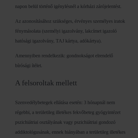
napon belül történő igénylésnél a kórházi zárójelentést.
Az azonosításához szükséges, érvényes személyes iratok
fénymásolata (személyi igazolvány, lakcímet igazoló
hatósági igazolvány, TAJ kártya, adókártya).
Amennyiben rendelkezik: gondnokságot elrendelő
bírósági ítélet.
A felsoroltak mellett
Szenvedélybetegek ellátása esetén: 3 hónapnál nem
régebbi, a területileg illetékes fekvőbeteg gyógyintézet
pszichiátriai osztályának vagy pszichiátriai gondozó
addiktológusának, ennek hiányában a területileg illetékes