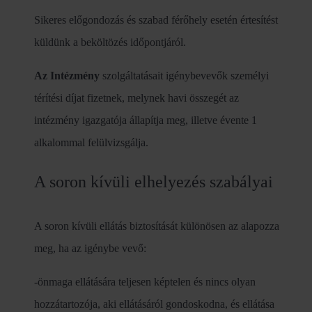
Sikeres előgondozás és szabad férőhely esetén értesítést
küldünk a beköltözés időpontjáról.
Az Intézmény
szolgáltatásait igénybevevők személyi
térítési díjat fizetnek, melynek havi összegét az
intézmény igazgatója állapítja meg, illetve évente 1
alkalommal felülvizsgálja.
A soron kívüli elhelyezés szabályai
A soron kívüli ellátás biztosítását különösen az alapozza
meg, ha az igénybe vevő:
-önmaga ellátására teljesen képtelen és nincs olyan
hozzátartozója, aki ellátásáról gondoskodna, és ellátása