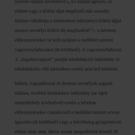
szerinti vállalás kivételével („Az ellátást igénylő, az
ellátott vagy a térítési díjat megfizető más személy
írásban vállalhatja a mindenkori intézményi térítési díjjal
azonos személyi térítési díj megfizetését”) - a kérelem
előterjesztésekor be kell nyújtani a melléklet szerinti
vagyonnyilatkozatot (itt letölthető). A vagyonnyilatkozat
3. „Ingatlanvagyon” pontját rehabilitációs intézmény és
rehabilitációs célú lakóotthon esetén nem kell kitölteni.
Idősek, fogyatékosok és demens személyek nappali
ellátása, továbbá bentlakásos intézmény (az éjjeli
menedékhely kivételével) esetén a kérelem
előterjesztésekor csatolni kell a melléklet szerinti orvosi
igazolást (itt letölthető) vagy a fekvőbeteg-gyógyintézeti
ellátás ideje alatt, illetve annak megszűnését követő 30