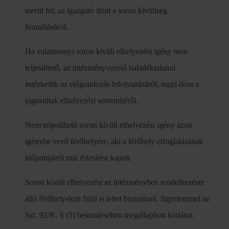
merül fel, az igazgató dönt a soron kívüliség
fennállásáról.
Ha valamennyi soron kívüli elhelyezési igény nem
teljesíthető, az intézményvezető haladéktalanul
intézkedik az előgondozás lefolytatásáról, majd dönt a
jogosultak elhelyezési sorrendjéről.
Nem teljesíthető soron kívüli elhelyezési igény azon
igénybe vevő férőhelyére, aki a férőhely elfoglalásának
időpontjáról már értesítést kapott.
Soron kívüli elhelyezést az intézményben rendelkezésre
álló férőhelyeken felül is lehet biztosítani, figyelemmel az
Szt. 92/K. § (5) bekezdésében megállapított korlátra.