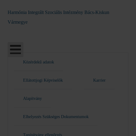
Harmónia Integrált Szociális Intézmény Bács-Kiskun
Vármegye
Közérdekű adatok
Ellátottjogi Képviselők
Karrier
Alapítvány
Elhelyezés Szükséges Dokumentumok
Tanúsítvány ellenőrzés