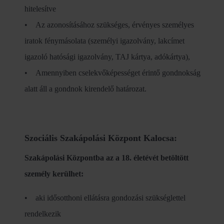
hitelesítve
• Az azonosításához szükséges, érvényes személyes
iratok fénymásolata (személyi igazolvány, lakcímet
igazoló hatósági igazolvány, TAJ kártya, adókártya),
• Amennyiben cselekvőképességet érintő gondnokság
alatt áll a gondnok kirendelő határozat.
Szociális Szakápolási Központ Kalocsa:
Szakápolási Központba az a 18. életévét betöltött
személy kerülhet:
• aki idősotthoni ellátásra gondozási szükséglettel
rendelkezik