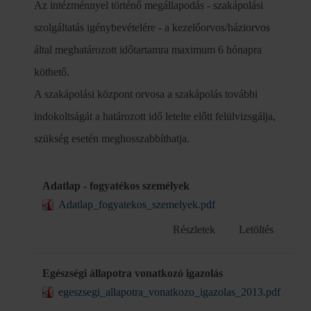
Az intézménnyel történő megállapodás - szakápolási
szolgáltatás igénybevételére - a kezelőorvos/háziorvos
által meghatározott időtartamra maximum 6 hónapra
köthető.
A szakápolási központ orvosa a szakápolás további
indokoltságát a határozott idő letelte előtt felülvizsgálja,
szükség esetén meghosszabbíthatja.
Adatlap - fogyatékos személyek
Adatlap_fogyatekos_szemelyek.pdf
Részletek
Letöltés
Egészségi állapotra vonatkozó igazolás
egeszsegi_allapotra_vonatkozo_igazolas_2013.pdf