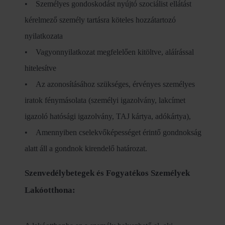
• Személyes gondoskodást nyújtó szociálist ellátást
kérelmező személy tartásra köteles hozzátartozó
nyilatkozata
• Vagyonnyilatkozat megfelelően kitöltve, aláírással
hitelesítve
• Az azonosításához szükséges, érvényes személyes
iratok fénymásolata (személyi igazolvány, lakcímet
igazoló hatósági igazolvány, TAJ kártya, adókártya),
• Amennyiben cselekvőképességet érintő gondnokság
alatt áll a gondnok kirendelő határozat.
Szenvedélybetegek és Fogyatékos Személyek
Lakóotthona: