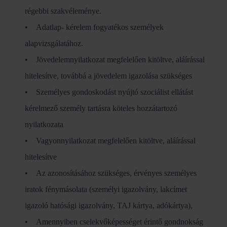
régebbi szakvéleménye.
• Adatlap- kérelem fogyatékos személyek
alapvizsgálatához.
• Jövedelemnyilatkozat megfelelően kitöltve, aláírással
hitelesítve, továbbá a jövedelem igazolása szükséges
• Személyes gondoskodást nyújtó szociálist ellátást
kérelmező személy tartásra köteles hozzátartozó
nyilatkozata
• Vagyonnyilatkozat megfelelően kitöltve, aláírással
hitelesítve
• Az azonosításához szükséges, érvényes személyes
iratok fénymásolata (személyi igazolvány, lakcímet
igazoló hatósági igazolvány, TAJ kártya, adókártya),
• Amennyiben cselekvőképességet érintő gondnokság