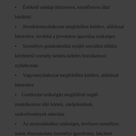
• Értékelő adatlap (háziorvos, kezelőorvos által
kitöltött)
• Jövedelemnyilatkozat megfelelően kitöltve, aláírással
hitelesítve, továbbá a jövedelem igazolása szükséges
• Személyes gondoskodást nyújtó szociálist ellátást
kérelmező személy tartásra köteles hozzátartozó
nyilatkozata
• Vagyonnyilatkozat megfelelően kitöltve, aláírással
hitelesítve
• Gondozási szükséglet megítélését segítő
rendelkezésre álló leletek, zárójelentések,
szakvélemények másolata
• Az azonosításához szükséges, érvényes személyes
iratok fénymásolata (személyi igazolvány, lakcímet