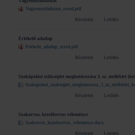
Vagyonnyilatkozat
Vagyonnyilatkozat_ocred.pdf
Részletek
Letöltés
Értékelő adatlap
Ertekelo_adatlap_ocred.pdf
Részletek
Letöltés
Szakápolási szükséglet meghatározása 3. sz. melléklet (kez
Szakapolasi_szukseglet_meghatarozsa_3_sz_melleklet_ke
Részletek
Letöltés
Szakorvos, kezelőorvos véleménye
Szakorvos_kezeloorvos_velemenye.docx
Részletek
Letöltés