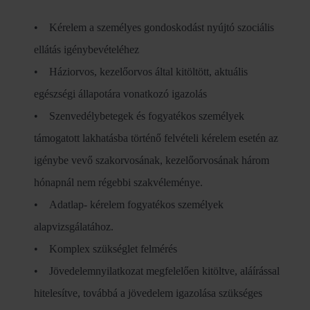
• Kérelem a személyes gondoskodást nyújtó szociális
ellátás igénybevételéhez
• Háziorvos, kezelőorvos által kitöltött, aktuális
egészségi állapotára vonatkozó igazolás
• Szenvedélybetegek és fogyatékos személyek
támogatott lakhatásba történő felvételi kérelem esetén az
igénybe vevő szakorvosának, kezelőorvosának három
hónapnál nem régebbi szakvéleménye.
• Adatlap- kérelem fogyatékos személyek
alapvizsgálatához.
• Komplex szükséglet felmérés
• Jövedelemnyilatkozat megfelelően kitöltve, aláírással
hitelesítve, továbbá a jövedelem igazolása szükséges