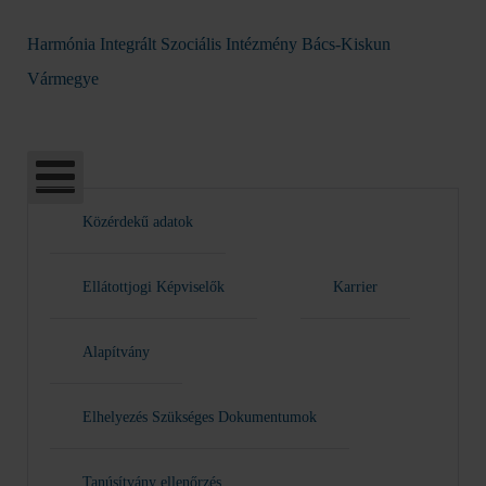
Harmónia Integrált Szociális Intézmény Bács-Kiskun
Vármegye
Közérdekű adatok
Ellátottjogi Képviselők
Karrier
Alapítvány
Elhelyezés Szükséges Dokumentumok
Tanúsítvány ellenőrzés