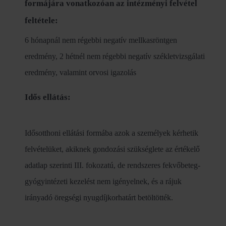
formájára vonatkozóan az intézményi felvétel
feltétele:
6 hónapnál nem régebbi negatív mellkasröntgen
eredmény, 2 hétnél nem régebbi negatív székletvizsgálati
eredmény, valamint orvosi igazolás
Idős ellátás:
Idősotthoni ellátási formába azok a személyek kérhetik
felvételüket, akiknek gondozási szükséglete az értékelő
adatlap szerinti III. fokozatú, de rendszeres fekvőbeteg-
gyógyintézeti kezelést nem igényelnek, és a rájuk
irányadó öregségi nyugdíjkorhatárt betöltötték.