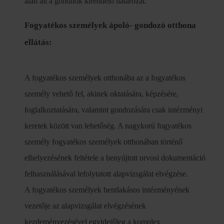
alatt áll a gondnok kirendelő határozat.
Fogyatékos személyek ápoló- gondozó otthona
ellátás:
A fogyatékos személyek otthonába az a fogyatékos
személy vehető fel, akinek oktatására, képzésére,
foglalkoztatására, valamint gondozására csak intézményi
keretek között van lehetőség. A nagykorú fogyatékos
személy fogyatékos személyek otthonában történő
elhelyezésének feltétele a benyújtott orvosi dokumentáció
felhasználásával lefolytatott alapvizsgálat elvégzése.
A fogyatékos személyek bentlakásos intézményének
vezetője az alapvizsgálat elvégzésének
kezdeményezésével egyidejűleg a komplex