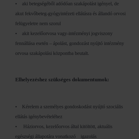
• aki betegségéből adódóan szakápolást igényel, de
akut fekvőbeteg-gyógyintézeti ellátásra és állandó orvosi
felügyeletre nem szorul
• akit kezelőorvosa vagy-intézményi jogviszony
fennállása esetén – ápolást, gondozást nyújtó intézmény
orvosa szakápolási központba beutalt.
Elhelyezéshez szükséges dokumentumok:
• Kérelem a személyes gondoskodást nyújtó szociális
ellátás igénybevételéhez
• Háziorvos, kezelőorvos által kitöltött, aktuális
egészségi állapotára vonatkozó igazolás