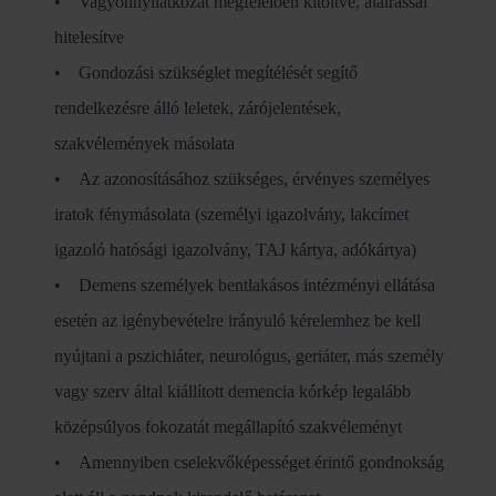
• Vagyonnyilatkozat megfelelően kitöltve, aláírással
hitelesítve
• Gondozási szükséglet megítélését segítő
rendelkezésre álló leletek, zárójelentések,
szakvélemények másolata
• Az azonosításához szükséges, érvényes személyes
iratok fénymásolata (személyi igazolvány, lakcímet
igazoló hatósági igazolvány, TAJ kártya, adókártya)
• Demens személyek bentlakásos intézményi ellátása
esetén az igénybevételre irányuló kérelemhez be kell
nyújtani a pszichiáter, neurológus, geriáter, más személy
vagy szerv által kiállított demencia kórkép legalább
középsúlyos fokozatát megállapító szakvéleményt
• Amennyiben cselekvőképességet érintő gondnokság