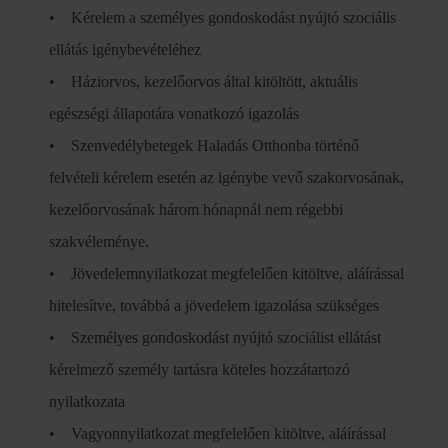
• Kérelem a személyes gondoskodást nyújtó szociális
ellátás igénybevételéhez
• Háziorvos, kezelőorvos által kitöltött, aktuális
egészségi állapotára vonatkozó igazolás
• Szenvedélybetegek Haladás Otthonba történő
felvételi kérelem esetén az igénybe vevő szakorvosának,
kezelőorvosának három hónapnál nem régebbi
szakvéleménye.
• Jövedelemnyilatkozat megfelelően kitöltve, aláírással
hitelesítve, továbbá a jövedelem igazolása szükséges
• Személyes gondoskodást nyújtó szociálist ellátást
kérelmező személy tartásra köteles hozzátartozó
nyilatkozata
• Vagyonnyilatkozat megfelelően kitöltve, aláírással