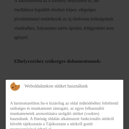
A lakóotthonba az a személy helyezhető el, aki
önellátásra legalább részben képes, elégséges
jövedelemmel rendelkezik az új életforma költségeinek
viseléséhez, folyamatos tartós ápolást, felügyeletet nem
igényel.
Elhelyezéshez szükséges dokumentumok:
• Kérelem a személyes gondoskodást nyújtó szociális
Weboldalunkon sütiket használunk
ellátás igénybevételéhez
• Háziorvos, kezelőorvos által kitöltött, aktuális
A harmoniaotthon.hu-n kizárólag az oldal működéséhez feltétlenül
szükséges és munkamenet támogató, az egyes felhasználói
egészségi állapotára vonatkozó igazolás
munkamenetek azonosítására szolgáló sütiket (cookies)
• Szenvedélybetegek és fogyatékos személyek
használunk. A Hatóság oldalán alkalmazott funkcionális sütikről
bővebb tájékoztatás a Tájékoztatás a sütikről gomb
Lakóotthonba történő felvételi kérelem esetén az igénybe