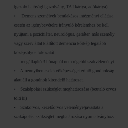
igazoló hatósági igazolvány, TAJ kártya, adókártya)
• Demens személyek bentlakásos intézményi ellátása
esetén az igénybevételre irányuló kérelemhez be kell
nyújtani a pszichiáter, neurológus, geriáter, más személy
vagy szerv által kiállított demencia kórkép legalább
középsúlyos fokozatát
megállapító 3 hónapnál nem régebbi szakvéleményt
• Amennyiben cselekvőképességet érintő gondnokság
alatt áll a gondnok kirendelő határozat.
• Szakápolási szükséglet meghatározása (beutaló orvos
tölti ki)
• Szakorvos, kezelőorvos véleménye/javaslata a
szakápolási szükséglet meghatározása nyomtatványhoz.