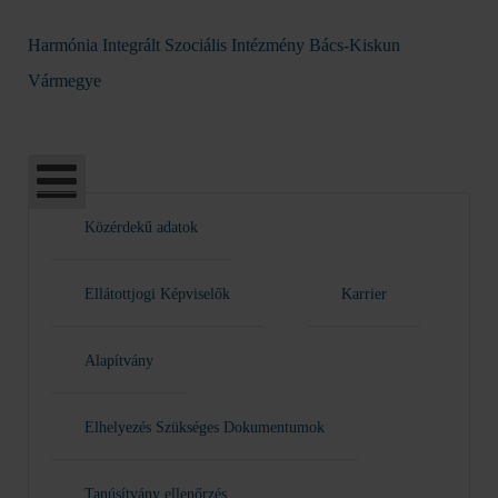
Harmónia Integrált Szociális Intézmény Bács-Kiskun
Vármegye
Közérdekű adatok
Ellátottjogi Képviselők
Karrier
Alapítvány
Elhelyezés Szükséges Dokumentumok
Tanúsítvány ellenőrzés