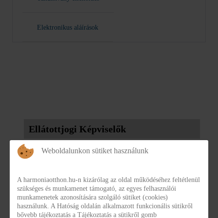
Elektronikus aláírások
Ellátottjogi Képviselők
Weboldalunkon sütiket használunk
Név: Kávási Brigitta
Telefonszám:
+36 20/489-9604 hétfő-csütörtök: 08:00-
A harmoniaotthon.hu-n kizárólag az oldal működéséhez feltétlenül
szükséges és munkamenet támogató, az egyes felhasználói
16:30, péntek: 08:00-14:00
munkamenetek azonosítására szolgáló sütiket (cookies)
használunk. A Hatóság oldalán alkalmazott funkcionális sütikről
E-mail:
brigitta.kavasi@ijsz.bm.gov.hu
bővebb tájékoztatás a Tájékoztatás a sütikről gomb