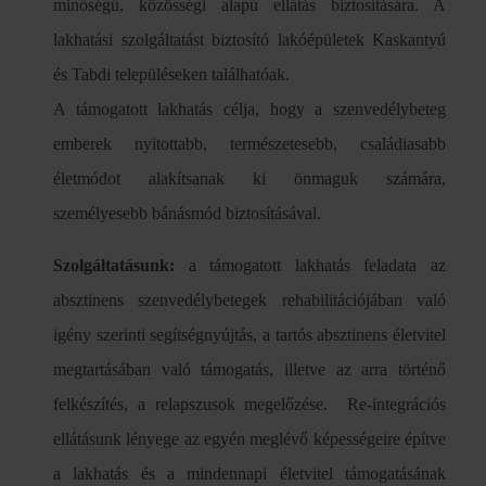
minőségű, közösségi alapú ellátás biztosítására. A
lakhatási szolgáltatást biztosító lakóépületek Kaskantyú
és Tabdi településeken találhatóak.
A támogatott lakhatás célja, hogy a szenvedélybeteg
emberek nyitottabb, természetesebb, családiasabb
életmódot alakítsanak ki önmaguk számára,
személyesebb bánásmód biztosításával.
Szolgáltatásunk:
a támogatott lakhatás feladata az
absztinens szenvedélybetegek rehabilitációjában való
igény szerinti segítségnyújtás, a tartós absztinens életvitel
megtartásában való támogatás, illetve az arra történő
felkészítés, a relapszusok megelőzése. Re-integrációs
ellátásunk lényege az egyén meglévő képességeire építve
a lakhatás és a mindennapi életvitel támogatásának