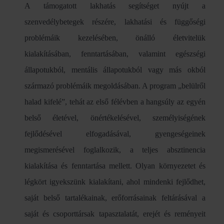
A támogatott lakhatás segítséget nyújt a
szenvedélybetegek részére, lakhatási és függőségi
problémáik kezelésében, önálló életvitelük
kialakításában, fenntartásában, valamint egészségi
állapotukból, mentális állapotukból vagy más okból
származó problémáik megoldásában. A program „belülről
halad kifelé”, tehát az első félévben a hangsúly az egyén
belső életével, önértékelésével, személyiségének
fejlődésével elfogadásával, gyengeségeinek
megismerésével foglalkozik, a teljes absztinencia
kialakítása és fenntartása mellett. Olyan környezetet és
légkört igyekszünk kialakítani, ahol mindenki fejlődhet,
saját belső tartalékainak, erőforrásainak feltárásával a
saját és csoporttársak tapasztalatát, erejét és reményeit