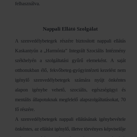
felhasználva.
Nappali Ellátó Szolgálat
A szenvedélybetegek részére biztosított nappali ellátás
Kaskantyún a „Harmónia” Integrált Szociális Intézmény
székhelyén a szolgáltatási gyűrű elemeként. A saját
otthonukban élő, fekvőbeteg-gyógyintézeti kezelést nem
igénylő szenvedélybetegek számára nyújt önkéntes
alapon igénybe vehető, szociális, egészségügyi és
mentális állapotuknak megfelelő alapszolgáltatásokat, 70
fő részére.
A szenvedélybetegek nappali ellátásának igénybevétele
önkéntes, az ellátást igénylő, illetve törvényes képviselője