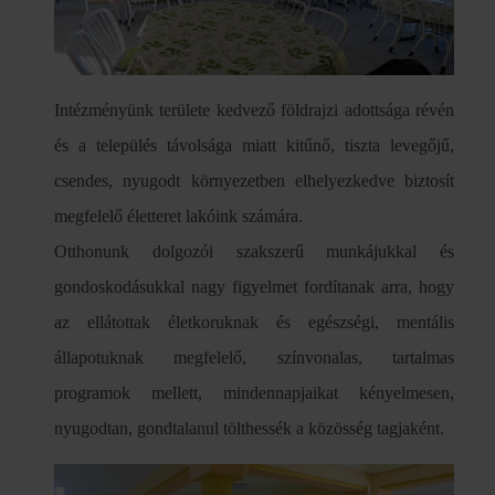
Intézményünk területe kedvező földrajzi adottsága révén
és a település távolsága miatt kitűnő, tiszta levegőjű,
csendes, nyugodt környezetben elhelyezkedve biztosít
megfelelő életteret lakóink számára.
Otthonunk dolgozói szakszerű munkájukkal és
gondoskodásukkal nagy figyelmet fordítanak arra, hogy
az ellátottak életkoruknak és egészségi, mentális
állapotuknak megfelelő, színvonalas, tartalmas
programok mellett, mindennapjaikat kényelmesen,
nyugodtan, gondtalanul tölthessék a közösség tagjaként.