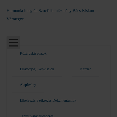
Harmónia Integrált Szociális Intézmény Bács-Kiskun
Vármegye
Közérdekű adatok
Ellátottjogi Képviselők
Karrier
Alapítvány
Elhelyezés Szükséges Dokumentumok
Tanúsítvány ellenőrzés