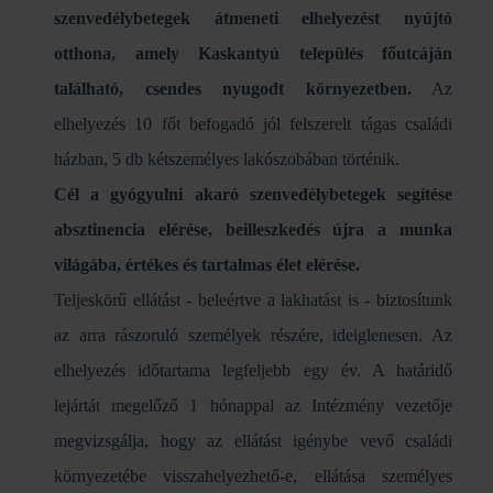
szenvedélybetegek átmeneti elhelyezést nyújtó
otthona, amely Kaskantyú település főutcáján
található, csendes nyugodt környezetben.
Az
elhelyezés 10 főt befogadó jól felszerelt tágas családi
házban, 5 db kétszemélyes lakószobában történik.
Cél a gyógyulni akaró szenvedélybetegek segítése
absztinencia elérése, beilleszkedés újra a munka
világába, értékes és tartalmas élet elérése.
Teljeskörű ellátást - beleértve a lakhatást is - biztosítunk
az arra rászoruló személyek részére, ideiglenesen. Az
elhelyezés időtartama legfeljebb egy év. A határidő
lejártát megelőző 1 hónappal az Intézmény vezetője
megvizsgálja, hogy az ellátást igénybe vevő családi
környezetébe visszahelyezhető-e, ellátása személyes