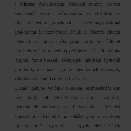
a fejlesztő foglalkoztatás feladatait minden esetben
kiemelkedő szakmai színvonalon, az elvárások és
követelmények magas szintű teljesítésével, nagy szakmai
gyakorlattal és hozzáértéssel látjuk el. Jelentős sikerek
jellemzik az egyes tevékenységi körökben előállított
termékek értékét, melyek, egyedi kézzel készült kerámia
tárgyak, fonott kosarak, szőnyegek, minőségi ágynemű
garnitúrák, mezőgazdasági területen termelt növények,
különböző levendula termékek készítése.
Ellátást igénybe vevőink sikerként, elismerésként élik
meg, hogy több évtized óta visszatérő vásárlók,
megrendelők érkeznek az Intézménybe, közvetlen
kapcsolatot alakítanak ki az ellátást igénybe vevőkkel,
így betekintést nyernek a tárgyak elkészítésének