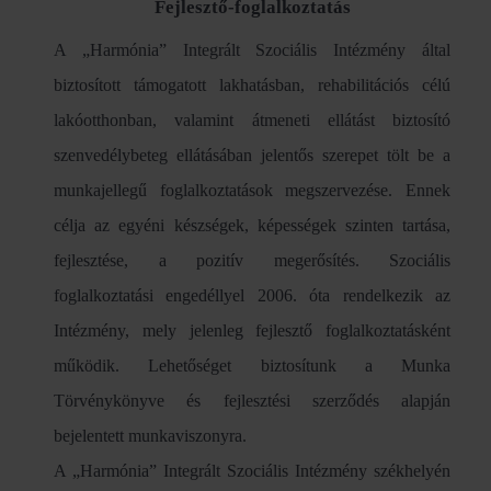
Fejlesztő-foglalkoztatás
A „Harmónia” Integrált Szociális Intézmény által
biztosított támogatott lakhatásban, rehabilitációs célú
lakóotthonban, valamint átmeneti ellátást biztosító
szenvedélybeteg ellátásában jelentős szerepet tölt be a
munkajellegű foglalkoztatások megszervezése. Ennek
célja az egyéni készségek, képességek szinten tartása,
fejlesztése, a pozitív megerősítés. Szociális
foglalkoztatási engedéllyel 2006. óta rendelkezik az
Intézmény, mely jelenleg fejlesztő foglalkoztatásként
működik. Lehetőséget biztosítunk a Munka
Törvénykönyve és fejlesztési szerződés alapján
bejelentett munkaviszonyra.
A „Harmónia” Integrált Szociális Intézmény székhelyén