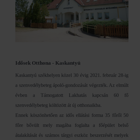
Idősek Otthona - Kaskantyú
Kaskantyú székhelyen közel 30 évig 2021. február 28-ig
a szenvedélybeteg ápoló-gondozását végezték. Az elmúlt
évben a Támogatott Lakhatás kapcsán 60 fő
szenvedélybeteg költözött át új otthonaikba.
Ennek köszönhetően az idős ellátási forma 35 főről 50
főre bővült mely magába foglalta a főépület belső
átalakítását és számos tárgyi eszköz beszerzését melyek