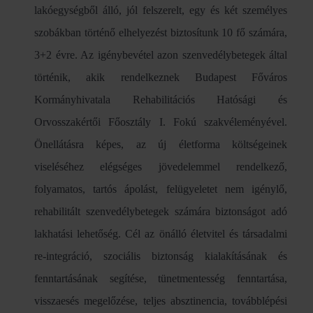
lakóegységből álló, jól felszerelt, egy és két személyes
szobákban történő elhelyezést biztosítunk 10 fő számára,
3+2 évre. Az igénybevétel azon szenvedélybetegek által
történik, akik rendelkeznek Budapest Főváros
Kormányhivatala Rehabilitációs Hatósági és
Orvosszakértői Főosztály I. Fokú szakvéleményével.
Önellátásra képes, az új életforma költségeinek
viseléséhez elégséges jövedelemmel rendelkező,
folyamatos, tartós ápolást, felügyeletet nem igénylő,
rehabilitált szenvedélybetegek számára biztonságot adó
lakhatási lehetőség. Cél az önálló életvitel és társadalmi
re-integráció, szociális biztonság kialakításának és
fenntartásának segítése, tünetmentesség fenntartása,
visszaesés megelőzése, teljes absztinencia, továbblépési