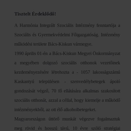
Tisztelt Érdeklődő!
A Harmónia Integrált Szociális Intézmény fenntartója a
Szociális és Gyermekvédelmi Főigazgatóság. Intézmény
működési területe Bács-Kiskun vármegye.
1990 április 01-én a Bács-Kiskun Megyei Önkormányzat
a megyében dolgozó szociális otthonok vezetőinek
kezdeményezésére létrehozta a - 1057 lakosságszámú
Kaskantyú településen - szenvedélybetegek ápoló
gondozását végző, 70 fő ellátására alkalmas szakosított
szociális otthonát, azzal a céllal, hogy kiemelje a működő
intézményekből, az ott élő alkoholbetegeket.
Magyarországon úttörő munkát végezve fogalmaztuk
meg rövid és hosszú távú, 10 évre szóló stratégiai